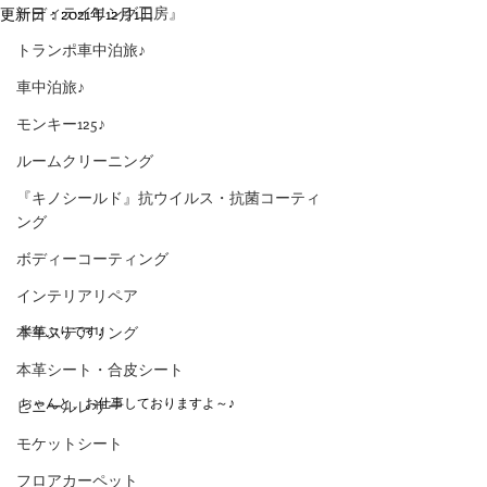
ーディテイリング工房』
更新日：
2021年12月1日
トランポ車中泊旅♪
車中泊旅♪
モンキー125♪
ルームクリーニング
『キノシールド』抗ウイルス・抗菌コーティ
ング
ボディーコーティング
インテリアリペア
本革ステアリング
半年ぶりです♪
本革シート・合皮シート
ちゃんと、お仕事しておりますよ～♪
ビニールレザー
モケットシート
フロアカーペット