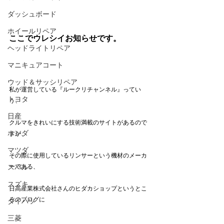
ダッシュボード
ホイールリペア
ここでウレシイお知らせです。
ヘッドライトリペア
マニキュアコート
ウッド＆サッシリペア
私が運営している『ルークリチャンネル』ってい
トヨタ
う、
日産
クルマをきれいにする技術満載のサイトがあるので
ホンダ
すが、
マツダ
その際に使用しているリンサーという機材のメーカ
スバル
ーである、
スズキ
日高産業株式会社さんのヒダカショップというとこ
ろのブログに
ダイハツ
三菱