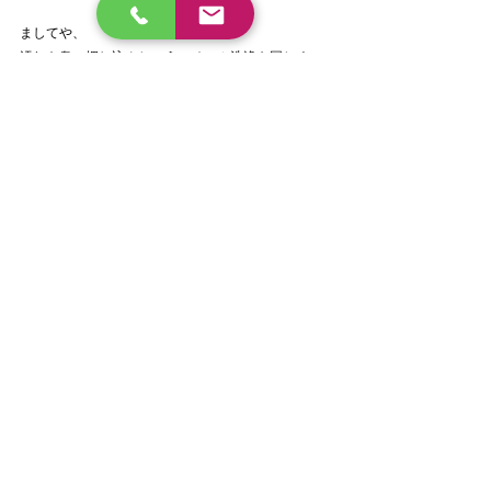
ましてや、
汚れを奥に押し込んじゃうスチーム洗浄も同じく。
ちゃんと、吸いましょう♪
ってことで、
またしばらく更新は無いかもしれませんが、
元気にお仕事をやっております。
しかも、仕事量は増えてきている状況です♪感謝♪