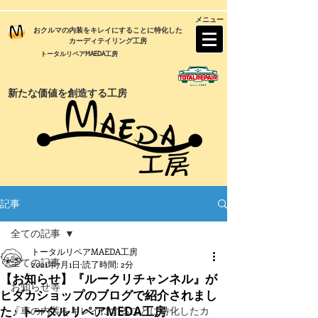
メニュー
おクルマの内装をキレイにすることに特化した
カーディテイリング工房
トータルリペアMAEDA工房
新たな価値を創造する工房
記事
全ての記事
トータルリペアMAEDA工房
全ての記事
2021年7月1日
読了時間: 2分
【お知らせ】『ルークリチャンネル』が
お知らせ等
ヒダカショップのブログで紹介されまし
た♪ トータルリペアMEDA工房
『車の内装をキレイにすることに特化したカ