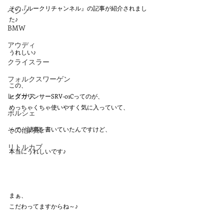
その『ルークリチャンネル』の記事が紹介されまし
ベンツ
た♪
BMW
アウディ
うれしい♪
クライスラー
フォルクスワーゲン
この、
レクサス
ヒダカリンサーSRV-01Cってのが、
めっちゃくちゃ使いやすく気に入っていて、
ポルシェ
その他内装
っで、記事を書いていたんですけど、
リトルカブ
本当にうれしいです♪
まぁ、
こだわってますからね～♪