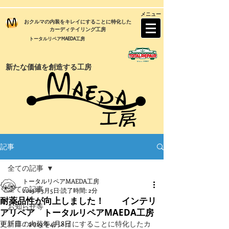
メニュー
おクルマの内装をキレイにすることに特化した
カーディテイリング工房
トータルリペアMAEDA工房
新たな価値を創造する工房
記事
全ての記事
トータルリペアMAEDA工房
全ての記事
2019年3月5日
読了時間: 2分
耐薬品性が向上しました！ インテリ
お知らせ等
アリペア トータルリペアMAEDA工房
更新日：
『車の内装をキレイにすることに特化したカ
2019年4月8日