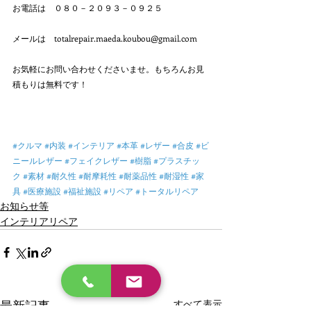
お電話は　０８０－２０９３－０９２５
メールは　totalrepair.maeda.koubou@gmail.com
お気軽にお問い合わせくださいませ。もちろんお見
積もりは無料です！
#クルマ
#内装
#インテリア
#本革
#レザー
#合皮
#ビ
ニールレザー
#フェイクレザー
#樹脂
#プラスチッ
ク
#素材
#耐久性
#耐摩耗性
#耐薬品性
#耐湿性
#家
具
#医療施設
#福祉施設
#リペア
#トータルリペア
お知らせ等
インテリアリペア
最新記事
すべて表示