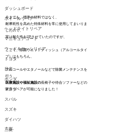
ダッシュボード
今までも、標準の材料ではなく、
ホイールリペア
耐摩耗性を高めた特殊材料を常に使用してまいりま
ヘッドライトリペア
したので、
実は耐久性をUPさせていたのですが、
マニキュアコート
ウッド＆サッシリペア
ここで、除菌ウエットティッシュ（アルコールタイ
プ）はもちろん、
トヨタ
日産
アルコールやエタノールなどで除菌メンテナンスを
行う、
ホンダ
医療施設や福祉施設の
長椅子や待合ソファーなどの
マツダ
家具リペアが可能になりました！
スバル
スズキ
ダイハツ
ただ、
三菱