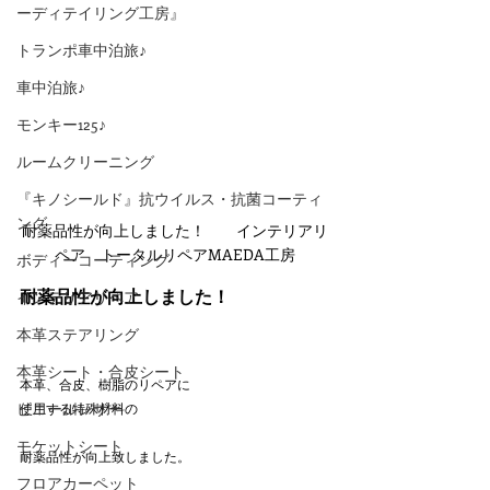
ーディテイリング工房』
トランポ車中泊旅♪
車中泊旅♪
モンキー125♪
ルームクリーニング
『キノシールド』抗ウイルス・抗菌コーティ
ング
耐薬品性が向上しました！　　インテリアリ
ペア　トータルリペアMAEDA工房
ボディーコーティング
耐薬品性が向上しました！
インテリアリペア
本革ステアリング
本革シート・合皮シート
本革、合皮、樹脂のリペアに
ビニールレザー
使用する特殊材料の
モケットシート
耐薬品性が向上致しました。
フロアカーペット