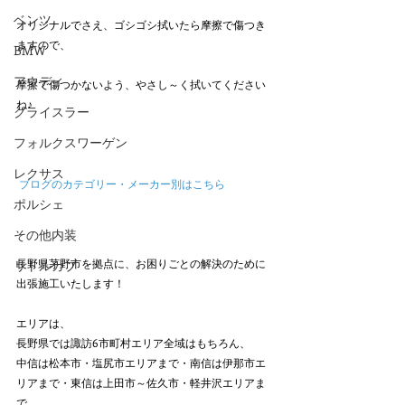
ベンツ
オリジナルでさえ、ゴシゴシ拭いたら摩擦で傷つき
ますので、
BMW
アウディ
摩擦で傷つかないよう、やさし～く拭いてください
ね♪
クライスラー
フォルクスワーゲン
レクサス
ブログのカテゴリー・メーカー別はこちら
ポルシェ
その他内装
長野県茅野市を拠点に、お困りごとの解決のために
リトルカブ
出張施工いたします！
エリアは、
長野県では諏訪6市町村エリア全域はもちろん、
中信は松本市・塩尻市エリアまで・南信は伊那市エ
リアまで・東信は上田市～佐久市・軽井沢エリアま
で。