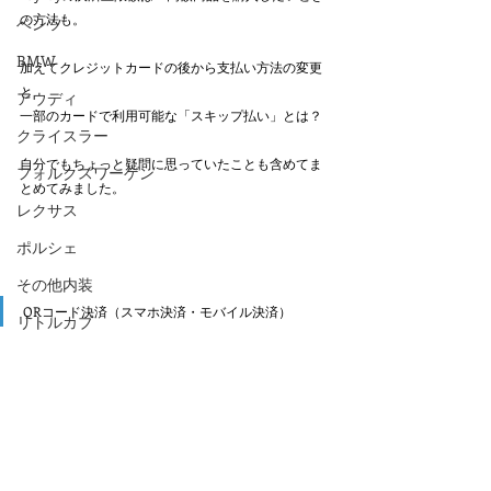
の方法も。
ベンツ
BMW
加えてクレジットカードの後から支払い方法の変更
と
アウディ
一部のカードで利用可能な「スキップ払い」とは？
クライスラー
自分でもちょっと疑問に思っていたことも含めてま
フォルクスワーゲン
とめてみました。
レクサス
ポルシェ
その他内装
QRコード決済（スマホ決済・モバイル決済）
リトルカブ