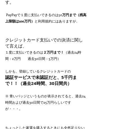
す。 
 PayPayで１度に支払いできるのは50
万円まで（残高
上限額は100万円）
と利用規約にはありますが、
クレジットカード支払いでの決済に関し
て言えば、
１度に支払いできるのは
２万円まで！
（過去24時
間：2万円　　過去30日間：5万円） 
しかも、登録しているクレジットカードの
認証サービスで未認証だと、5千円ま
で！！（過去24時間、30日間共）
※ 青いバッジというものが表示されてると、過去24
時間および過去30日間で25万円らしいです
が・・・。 
ちょっとした家電を購入するときにも全然足りない