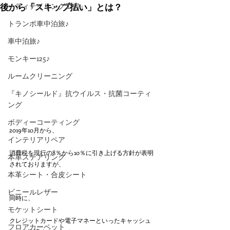
後から「スキップ払い」とは？
ーディテイリング工房』
トランポ車中泊旅♪
車中泊旅♪
モンキー125♪
ルームクリーニング
『キノシールド』抗ウイルス・抗菌コーティ
ング
ボディーコーティング
2019年10月から、
インテリアリペア
消費税を現行の8％から10％に引き上げる方針が表明
本革ステアリング
されておりますが、
本革シート・合皮シート
ビニールレザー
同時に、
モケットシート
クレジットカードや電子マネーといったキャッシュ
フロアカーペット