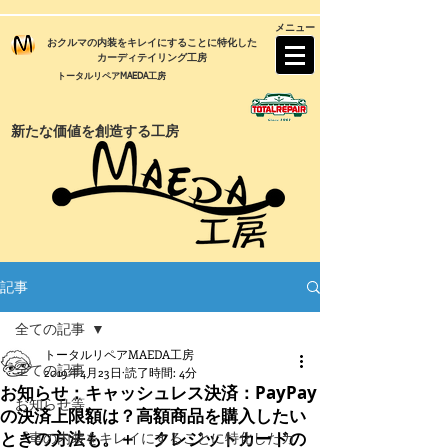
メニュー
おクルマの内装をキレイにすることに特化した
カーディテイリング工房
トータルリペアMAEDA工房
新たな価値を創造する工房
記事
全ての記事
トータルリペアMAEDA工房
全ての記事
2019年4月23日
読了時間: 4分
お知らせ：キャッシュレス決済：PayPay
お知らせ等
の決済上限額は？高額商品を購入したい
ときの方法も。＋ クレジットカードの
『車の内装をキレイにすることに特化したカ