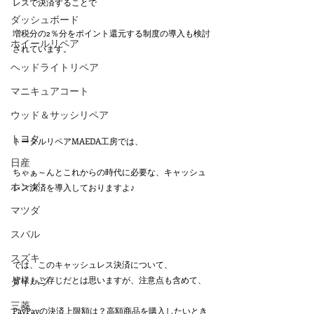
レスで決済することで
ダッシュボード
増税分の2％分をポイント還元する制度の導入も検討
ホイールリペア
されています。
ヘッドライトリペア
マニキュアコート
ウッド＆サッシリペア
トヨタ
トータルリペアMAEDA工房では、
日産
ちゃぁ～んとこれからの時代に必要な、キャッシュ
ホンダ
レス決済を導入しておりますよ♪
マツダ
スバル
スズキ
では、このキャッシュレス決済について、
皆様もご存じだとは思いますが、注意点も含めて、
ダイハツ
三菱
PayPayの決済上限額は？高額商品を購入したいとき