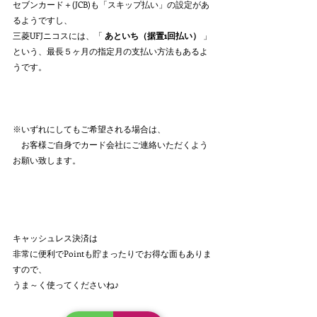
セブンカード＋(JCB)も「スキップ払い」の設定があ
るようですし、
三菱UFJニコスには、「 
あといち（据置1回払い）
 」
という、最長５ヶ月の指定月の支払い方法もあるよ
うです。
※いずれにしてもご希望される場合は、
　お客様ご自身でカード会社にご連絡いただくよう
お願い致します。
キャッシュレス決済は
非常に便利でPointも貯まったりでお得な面もありま
すので、
うま～く使ってくださいね♪