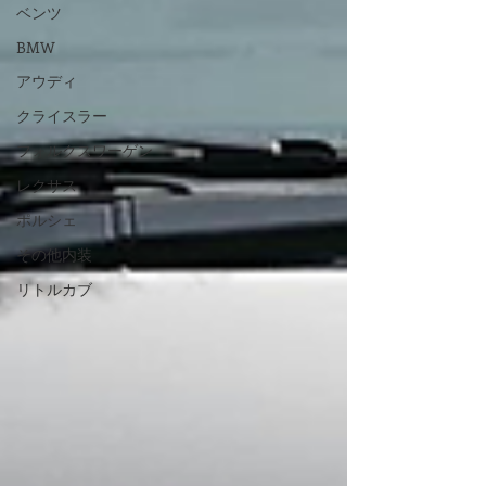
ベンツ
BMW
アウディ
クライスラー
フォルクスワーゲン
レクサス
ポルシェ
その他内装
リトルカブ