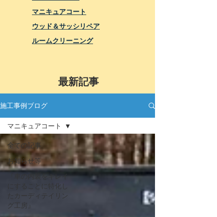
マニキュアコート
ウッド＆サッシリペア
ルームクリーニング
最新記事
施工事例ブログ
マニキュアコート
全ての記事
お知らせ等
『車の内装をキレイ
にすることに特化し
たカーディテイリン
グ工房』