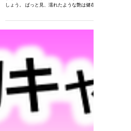
マニキュアコート実施してから8ヶ月が経ち
ました。 水洗いした後の写真です。 どうで
しょう。 ぱっと見、濡れたような艶は健在
ですね～♪ 現在58,000ｋｍ。 構造的に、マニ
キュアコートは剥がれるというものではあり
ません。 気軽に布洗車機を使っていただ
き、...