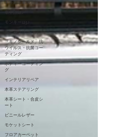
トランポ車中泊旅♪
車中泊旅♪
モンキー125♪
ルームクリーニング
『キノシールド』抗
ウイルス・抗菌コー
ティング
ボディーコーティン
グ
インテリアリペア
本革ステアリング
本革シート・合皮シ
ート
ビニールレザー
モケットシート
フロアカーペット