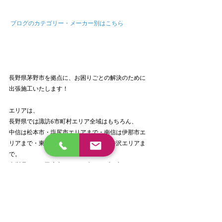
ブログのカテゴリー・メーカー別はこちら
長野県茅野市を拠点に、お困りごとの解決のために
出張施工いたします！
エリアは、
長野県では諏訪6市町村エリア全域はもちろん、
中信は松本市・塩尻市エリアまで・南信は伊那市エ
リアまで・東信は上田市～佐久市・軽井沢エリアま
で。
山梨県では、甲府市エリア、南アルプス市エリアま
で。
お車の内装での傷や劣化、欠けや穴、褪せや汚れな
どのお困りごとはございませんか？