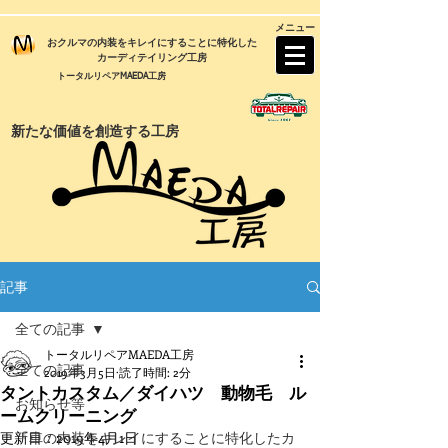
メニュー
おクルマの内装をキレイにすることに特化した
カーディテイリング工房
トータルリペアMAEDA工房
新たな価値を創造する工房
記事
全ての記事
トータルリペアMAEDA工房
全ての記事
2019年3月5日
読了時間: 2分
タントカスタム／ダイハツ 動物毛 ル
お知らせ等
ームクリーニング
更新日：
『車の内装をキレイにすることに特化したカ
2019年4月1日