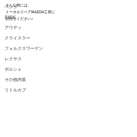
そんな時には、
ベンツ
トータルリペアMAEDA工房に
BMW
お任せください♪
アウディ
クライスラー
フォルクスワーゲン
レクサス
ポルシェ
その他内装
リトルカブ