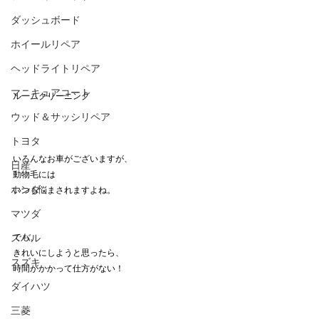
ダッシュボード
ホイールリペア
ヘッドライトリペア
マニキュアコート
ルームクリーニング
ウッド＆サッシリペア
トヨタ
いろんなお車がございますが、
日産
動物毛には
ホンダ
いつも悩まされますよね。
マツダ
でも、
スバル
きれいにしようと思ったら、
スズキ
時間がかかって仕方がない！
ダイハツ
三菱