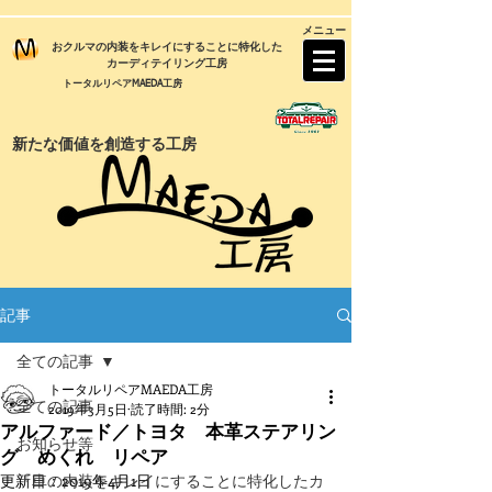
メニュー
おクルマの内装をキレイにすることに特化した
カーディテイリング工房
トータルリペアMAEDA工房
新たな価値を創造する工房
記事
全ての記事
トータルリペアMAEDA工房
全ての記事
2019年3月5日
読了時間: 2分
アルファード／トヨタ 本革ステアリン
お知らせ等
グ めくれ リペア
更新日：
『車の内装をキレイにすることに特化したカ
2019年4月1日