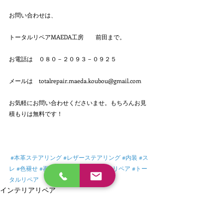
お問い合わせは、
トータルリペアMAEDA工房　　前田まで。
お電話は　０８０－２０９３－０９２５
メールは　totalrepair.maeda.koubou@gmail.com
お気軽にお問い合わせくださいませ。もちろんお見
積もりは無料です！
#本革ステアリング
#レザーステアリング
#内装
#ス
レ
#色褪せ
#再生
#リペア
#インテリアリペア
#トー
タルリペア
インテリアリペア
本革ステアリング
トヨタ