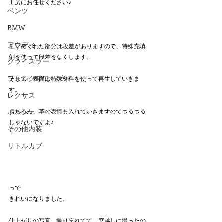
工房にお任せください♪
ベンツ
BMW
アウディ
まずめくれた部分は段差がありますので、特殊充填
剤を使って段差をなくします。
クライスラー
フォルクスワーゲン
そして、表面は特殊材料を使って再生していきま
す。
レクサス
もちろん、革の表情も入れていきますのでつるつる
ポルシェ
じゃないですよ♪
その他内装
リトルカブ
っで
きれいになりました。
仕上がりの写真、撮り忘れてて、窓越しに撮ったの