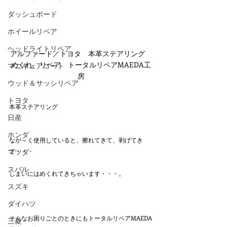
ダッシュボード
ホイールリペア
ヘッドライトリペア
アルファード／トヨタ　本革ステアリング　
めくれ　リペア　トータルリペアMAEDA工
マニキュアコート
房
ウッド＆サッシリペア
トヨタ
本革ステアリング
日産
ホンダ
なが～く使用していると、擦れてきて、剥げてき
て・・・
マツダ
スバル
しまいにはめくれてきちゃいます・・・。
スズキ
ダイハツ
そんなお困りごとのときにもトータルリペアMAEDA
三菱