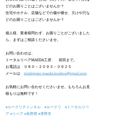
どのお困りごとはございませんか？
住宅やホテル、店舗などでの傷や褪せ、欠けや穴な
どのお困りごとはございませんか？
個人様、業者様問わず、お困りごとがございました
ら、まずはご相談くださいませ。
お問い合わせは、
トータルリペアMAEDA工房　　前田まで。
お電話は　０８０－２０９３－０９２５
メールは　
totalrepair.maeda.koubou@gmail.com
お気軽にお問い合わせくださいませ。もちろんお見
積もりは無料です！
#ルークリチャンネル　#ルークリ　#トータルリペ
ア
#リペア
#長野県
#茅野市