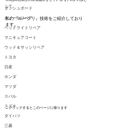
して、
ダッシュボード
ホイールリペア
私の『ルークリ』技術をご紹介しており
ます。
ヘッドライトリペア
マニキュアコート
ウッド＆サッシリペア
トヨタ
日産
ホンダ
マツダ
スバル
スズキ
←クリックするとこのページに移ります
ダイハツ
三菱