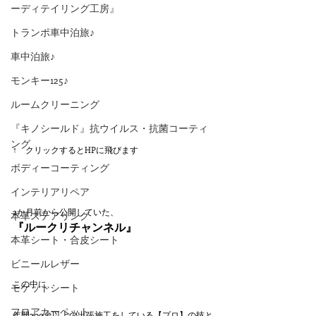
ーディテイリング工房』
トランポ車中泊旅♪
車中泊旅♪
モンキー125♪
ルームクリーニング
『キノシールド』抗ウイルス・抗菌コーティ
ング
↑　クリックするとHPに飛びます
ボディーコーティング
インテリアリペア
2か月前から公開していた、
本革ステアリング
『ルークリチャンネル』
本革シート・合皮シート
ビニールレザー
この中に、
モケットシート
フロアカーペット
年間300台以上の出張施工をしている【プロ】の技と