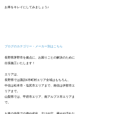
お車をキレイにしてみましょう♪
ブログのカテゴリー・メーカー別はこちら
長野県茅野市を拠点に、お困りごとの解決のために
出張施工いたします！
エリアは、
長野県では諏訪6市町村エリア全域はもちろん、
中信は松本市・塩尻市エリアまで、南信は伊那市エ
リアまで。
山梨県では、甲府市エリア、南アルプス市エリアま
で。
お車の内装での傷や劣化、欠けや穴、褪せや汚れな